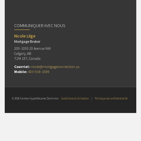
COMMUNIQUER AVEC NOUS
Nicole Lilge
Mortgage Broker
200-1055 20 Avenue NW
Calgary, AB
T2M 1E7, Canada
Courriel:
nicole@mortgageconnection.ca
Mobile:
403-918-1589
© 2026 Centres Hypothécaires Dominion
Conditions d’utilisation
|
Politique de confidentialité