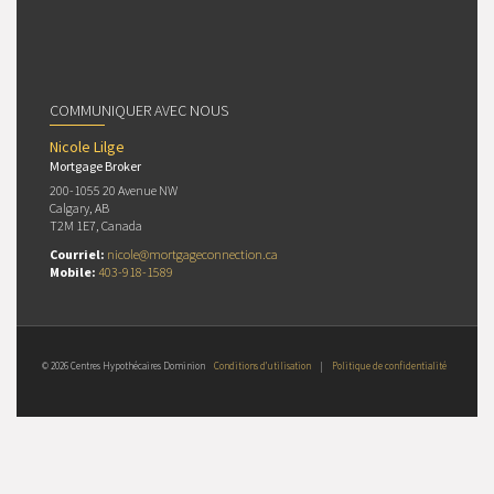
COMMUNIQUER AVEC NOUS
Nicole Lilge
Mortgage Broker
200-1055 20 Avenue NW
Calgary, AB
T2M 1E7, Canada
Courriel:
nicole@mortgageconnection.ca
Mobile:
403-918-1589
© 2026 Centres Hypothécaires Dominion
Conditions d’utilisation
|
Politique de confidentialité